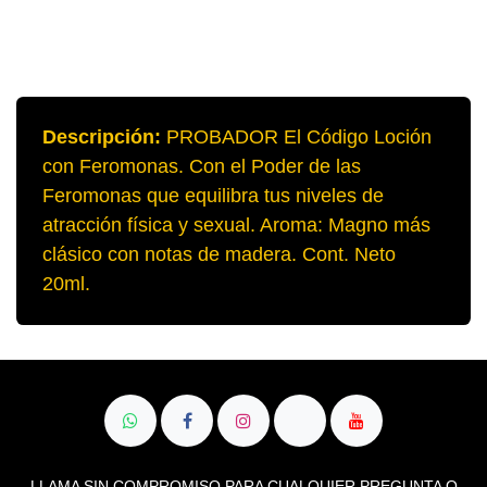
Descripción:
PROBADOR El Código Loción
con Feromonas. Con el Poder de las
Feromonas que equilibra tus niveles de
atracción física y sexual. Aroma: Magno
más clásico con notas de madera. Cont.
Neto 20ml.
LLAMA SIN COMPROMISO PARA CUALQUIER PREGUNTA O