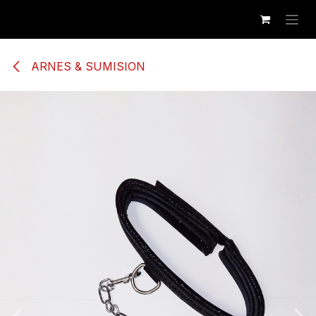
Ir al contenido
ARNES & SUMISION