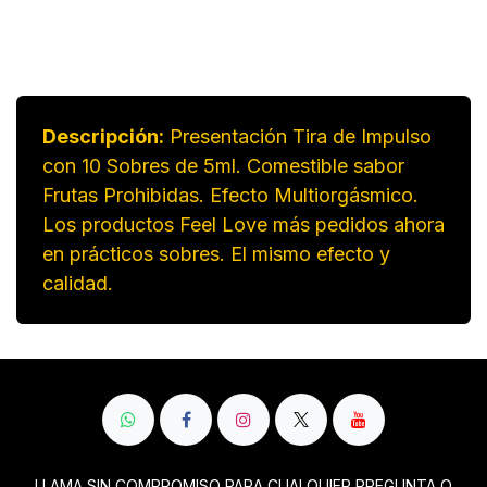
Descripción:
Presentación Tira de Impulso
con 10 Sobres de 5ml. Comestible sabor
Frutas Prohibidas. Efecto Multiorgásmico.
Los productos Feel Love más pedidos ahora
en prácticos sobres. El mismo efecto y
calidad.
LLAMA SIN COMPROMISO PARA CUALQUIER PREGUNTA O