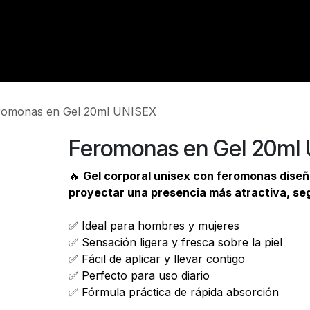
INICIO
¿QUÉ SON LAS FEROMONAS?
TIENDA
CONTACTO
romonas en Gel 20ml UNISEX
Feromonas en Gel 20ml
🔥
Gel corporal unisex con feromonas dise
proyectar una presencia más atractiva, se
✅ Ideal para hombres y mujeres
✅ Sensación ligera y fresca sobre la piel
✅ Fácil de aplicar y llevar contigo
✅ Perfecto para uso diario
✅ Fórmula práctica de rápida absorción