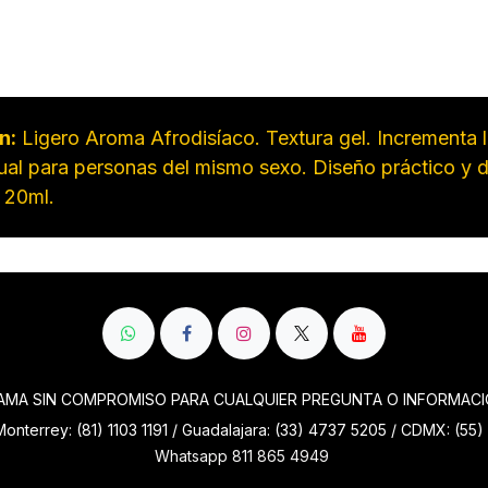
n:
Ligero Aroma Afrodisíaco. Textura gel. Incrementa l
xual para personas del mismo sexo. Diseño práctico y d
 20ml.
AMA SIN COMPROMISO PARA CUALQUIER PREGUNTA O INFORMAC
onterrey: (81) 1103 1191 / Guadalajara: (33) 4737 5205 / CDMX: (5
Whatsapp 811 865 4949