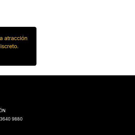
a atracción
iscreto.
IÓN
5) 3640 9880