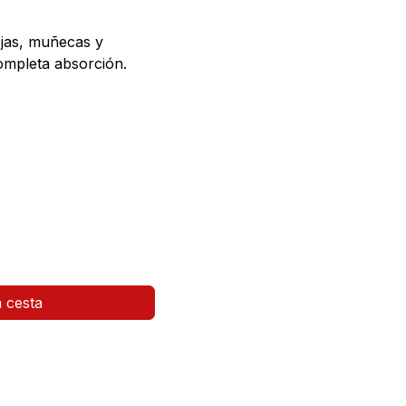
ejas, muñecas y
ompleta absorción.
a cesta