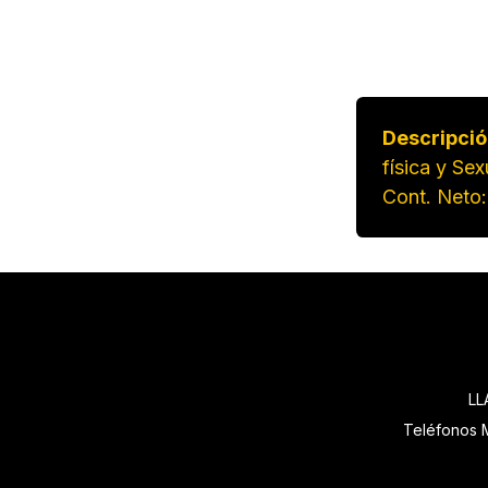
Descripció
física y Se
Cont. Neto:
LL
Teléfonos M