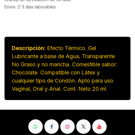
Envío: 2-3 días laborables
Descripción:
Efecto Térmico. Gel
Lubricante a base de Agua, Transparente
No Graso y no mancha. Comestible sabor:
Chocolate. Compatible con Látex y
cualquier tipo de Condón. Apto para uso
Vaginal, Oral y Anal. Cont. Neto 20 ml.