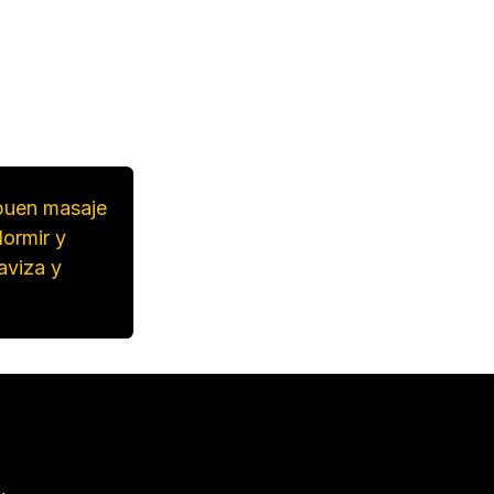
buen masaje
dormir y
uaviza y