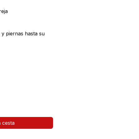
reja
 y piernas hasta su
a cesta